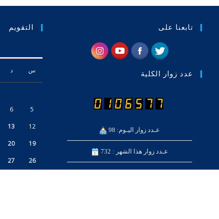
تابعنا على
التقويم
س
د
عدد زوار الكلية
6
5
13
12
عـدد زوار اليـوم: 98
20
19
عـدد زوار هذا الشهر : 732
27
26
عــدد زوار هــذا العام : 22671