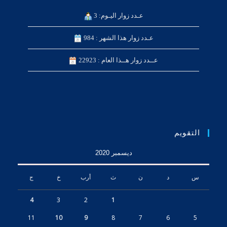
عـدد زوار اليـوم: 3
عـدد زوار هذا الشهر : 984
عــدد زوار هــذا العام : 22923
التقويم
ديسمبر 2020
س
د
ن
ث
أرب
خ
ج
4
3
2
1
11
10
9
8
7
6
5