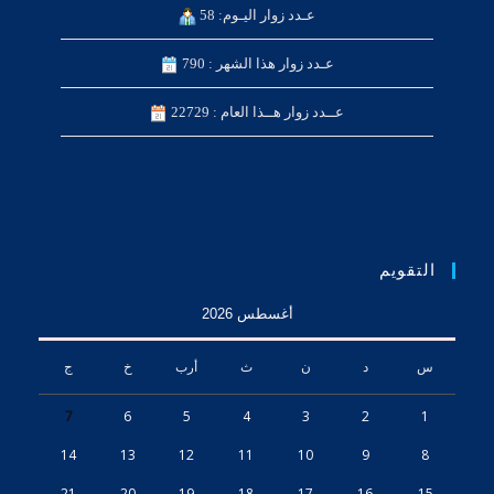
عـدد زوار اليـوم: 58
عـدد زوار هذا الشهر : 790
عــدد زوار هــذا العام : 22729
التقويم
أغسطس 2026
س
د
ن
ث
أرب
خ
ج
7
6
5
4
3
2
1
14
13
12
11
10
9
8
21
20
19
18
17
16
15